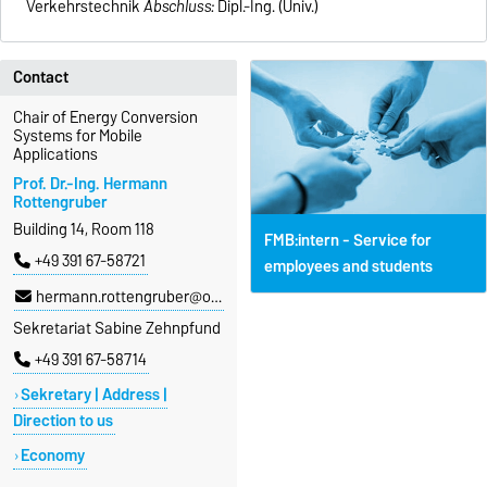
Verkehrstechnik
Ab
schluss:
Dipl.-Ing. (Univ.)
Contact
Chair of Energy Conversion
Systems for Mobile
Applications
Prof. Dr.-Ing. Hermann
Rottengruber
Building 14, Room 118
FMB:intern - Service for
+49 391 67-58721
employees and students
hermann.rottengruber@ovgu.de
Sekretariat Sabine Zehnpfund
+49 391 67-58714
Sekretary | Address |
Direction to us
Economy