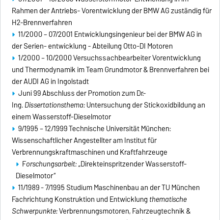
Rahmen der Antriebs- Vorentwicklung der BMW AG zuständig für
H2-Brennverfahren
11/2000 – 07/2001 Entwicklungsingenieur bei der BMW AG in
der Serien- entwicklung - Abteilung Otto-DI Motoren
1/2000 – 10/2000 Versuchssachbearbeiter Vorentwicklung
und Thermodynamik im Team Grundmotor & Brennverfahren bei
der AUDI AG in Ingolstadt
Juni 99 Abschluss der Promotion zum Dr.-
Ing.
Dissertationsthema:
Untersuchung der Stickoxidbildung an
einem Wasserstoff-Dieselmotor
9/1995 – 12/1999 Technische Universität München:
Wissenschaftlicher Angestellter am Institut für
Verbrennungskraftmaschinen und Kraftfahrzeuge
F
orschungsarbeit:
„Direkteinspritzender Wasserstoff-
Dieselmotor“
11/1989 - 7/1995 Studium Maschinenbau an der TU München
Fachrichtung Konstruktion und Entwicklung
thematische
Schwerpunkte:
Verbrennungsmotoren, Fahrzeugtechnik &