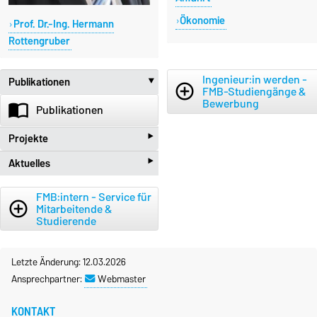
Ökonomie
Prof. Dr.-Ing. Hermann
Rottengruber
Ingenieur:in werden -
Publikationen
‣
add_circle_outline
FMB-Studiengänge &
Bewerbung
import_contacts
Publikationen
‣
Projekte
‣
Aktuelles
beenhere
Projekte
new_releases
Aktuelles
FMB:intern - Service für
add_circle_outline
Mitarbeitende &
Studierende
Letzte Änderung: 12.03.2026
Ansprechpartner:
Webmaster
KONTAKT