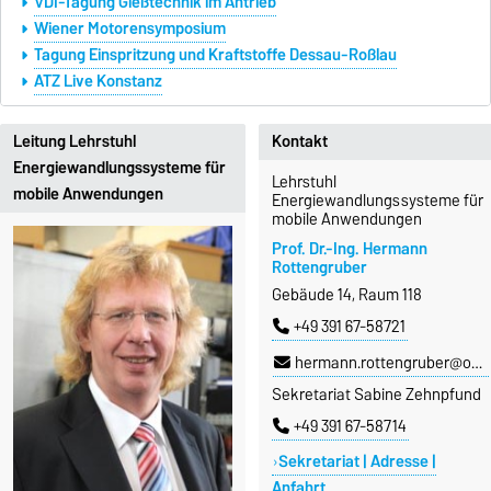
VDI-Tagung Gießtechnik im Antrieb
Wiener Motorensymposium
Tagung Einspritzung und Kraftstoffe Dessau-Roßlau
ATZ Live Konstanz
Leitung Lehrstuhl
Kontakt
Energiewandlungssysteme für
Lehrstuhl
mobile Anwendungen
Energiewandlungssysteme für
mobile Anwendungen
Prof. Dr.-Ing. Hermann
Rottengruber
Gebäude 14, Raum 118
+49 391 67-58721
hermann.rottengruber@ovgu.de
Sekretariat Sabine Zehnpfund
+49 391 67-58714
Sekretariat | Adresse |
Anfahrt