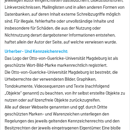
jeweiligen Autor eingerichteten Gästebüchern, Diskussionsforen,
Linkverzeichnissen, Mailinglisten und in allen anderen Formen von
Datenbanken, auf deren Inhalt externe Schreibzugriffe möglich
sind. Für illegale, fehlerhafte oder unvollständige Inhalte und
insbesondere für Schäden, die aus der Nutzung oder
Nichtnutzung derart dargebotener Informationen entstehen,
haftet allein der Autor der Seite, auf welche verwiesen wurde.
Urherber- Und Kennzeichenrecht:
Das Logo der Otto-von-Guericke-Universität Magdeburg ist als
geschützte Wort-Bild-Marke markenrechtlich registriert.
Die Otto-von-Guericke-Universität Magdeburg ist bestrebt, die
Urheberrechte der verwendeten Bilder, Graphiken,
Tondokumente, Videosequenzen und Texte (nachfolgend
„Objekte“ genannt) zu beachten, von ihr selbst erstellte Objekte zu
nutzen oder auf lizenzfreie Objekte zurückzugreifen.
Alle auf dieser Webseite genannten und ggf. durch Dritte
geschützten Marken- und Warenzeichen unterliegen den
Regelungen des jeweils geltenden Kennzeichenrechts und den
Besitzrechten der jeweils eingetragenen Eigentümer. Eine bloße