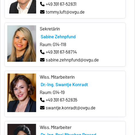
+49 391 67-52831
tommy.luft@ovgu.de
Sekretärin
Sabine Zehnpfund
Raum: G14-118
+49 391 67-58714
sabine.zehnpfund@ovgu.de
Wiss. Mitarbeiterin
Dr.-Ing. Swantje Konradt
Raum: G14-19
+49 391 67-52835
swantje.konradt@ovgu.de
Wiss. Mitarbeiter