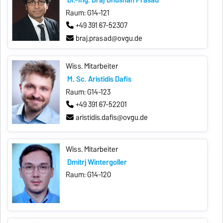
Dr.-Ing. Braj Bhushan Prasad
Raum: G14-121
+49 391 67-52307
braj.prasad@ovgu.de
Wiss. Mitarbeiter
M. Sc. Aristidis Dafis
Raum: G14-123
+49 391 67-52201
aristidis.dafis@ovgu.de
Wiss. Mitarbeiter
Dmitrij Wintergoller
Raum: G14-120