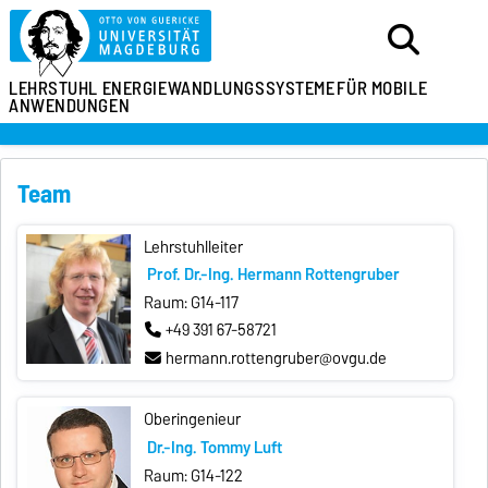
LEHRSTUHL
ENERGIEWANDLUNGSSYSTEME
FÜR MOBILE
ANWENDUNGEN
Team
Lehrstuhlleiter
Prof. Dr.-Ing. Hermann Rottengruber
Raum: G14-117
+49 391 67-58721
hermann.rottengruber@ovgu.de
Oberingenieur
Dr.-Ing. Tommy Luft
Raum: G14-122