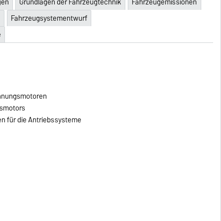
gen
Grundlagen der Fahrzeugtechnik
Fahrzeugemissionen
e
Fahrzeugsystementwurf
e
nnungsmotoren
gsmotors
 für die Antriebssysteme