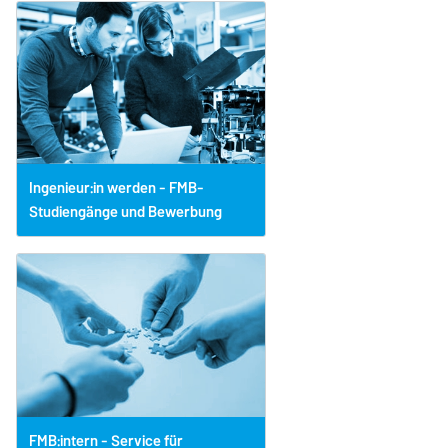
Ingenieur:in werden - FMB-
Studiengänge und Bewerbung
FMB:intern - Service für