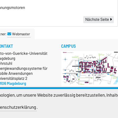
nnungsmotoren
Nächste Seite
tner:
Webmaster
ONTAKT
CAMPUS
tto-von-Guericke-Universität
agdeburg
ehrstuhl
nergiewandlungssysteme für
obile Anwendungen
iversitätsplatz 2
9106 Magdeburg
+49 391 67-58714
Größere Karte anzeigen
logien, um unsere Website zuverlässig bereitzustellen, Inhalt
mehr…
enschutzerklärung
.